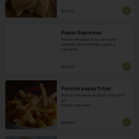
vegano y salsa pesto 

Napolitana: Tomate, Queso ricotta a base 
$4.650
de semillas, Jamón, Albahaca, aceitunas

Pino: Pino vegetal 

Champiñon: Champiñon, choclo, queso, 
oregano
Papas Supremas
Porción de papas fritas con seitan 
salteado, salsa cheddar vegan y 
ciboulette.
$7.900
Porción papas fritas
Porción individual de papas fritas 300 
gm. 

Papitas naturales
$4.890