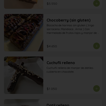
$5.550
Chocoberry (sin gluten)
Bizcocho de harinas sin gluten ( trigo 
sarraceno. Mandioca . Arroz ) Con 
mermelada de frutos rojos y manjar de 
dátiles . Con ganashe de chocolate 
amargo Chíps de chocolate y pétalos de 
rosa.
$4.650
Cuchufli relleno
Cuchufli relleno de manjar de dátiles 
cubierto en chocolate.
$1.050
Datil relleno