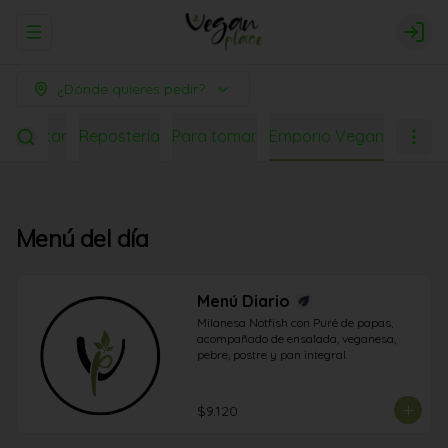
Abrir menu de navegación
Logi
¿Dónde quieres pedir?
ara picar
Repostería
Para tomar
Emporio Vegan
Menú del día
Menú Diario
Milanesa Notfish con Puré de papas, 
acompañado de ensalada, veganesa, 
pebre, postre y pan integral.
$9.120