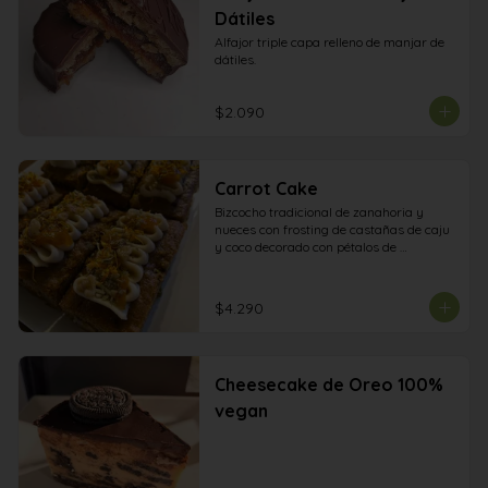
Dátiles
Alfajor triple capa relleno de manjar de 
dátiles.
$2.090
Carrot Cake
Bizcocho tradicional de zanahoria y 
nueces con frosting de castañas de caju 
y coco decorado con pétalos de 
caléndula , semillas de zapallo y 
mermelada de naranja.
$4.290
Cheesecake de Oreo 100%
vegan