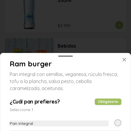
330ml
$2.390
Bebidas
Ram burger
Pan integral con semillas, veganesa, rúcula fresca,
$2.590
tofu a la plancha, salsa pesto, cebolla
caramelizada, aceitunas.
Chocolate caliente
¿Cuál pan prefieres?
Obligatorio
Seleccione 1
Pan integral
$4.250