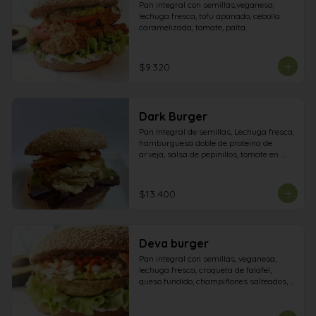
Pan integral con semillas,veganesa, 
lechuga fresca, tofu apanado, cebolla 
caramelizada, tomate, palta.
$9.320
Dark Burger
Pan Integral de semillas, Lechuga fresca, 
hamburguesa doble de proteina de 
arveja, salsa de pepinillos, tomate en 
rodajas, doble Vegan Cheese, cebolla 
morada y pepinillos frescos
$13.400
Deva burger
Pan integral con semillas, veganesa, 
lechuga fresca, croqueta de falafel, 
queso fundido, champiñones salteados, 
pimiento asado, palta.