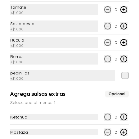
Tomate
0
+
$1.000
Tofu fresco
Block de Tofu fresco y firme (900gr a 
Salsa pesto
1kg app).

0
+
$1.000
HASTA AGOTAR STOCK!
Rúcula
0
+
$1.000
$9.790
Berros
0
+
$1.000
pepinillos.
+
$1.000
Agrega salsas extras
Opcional
Seleccione al menos 1
Ketchup
0
Conócenos
Mostaza
0