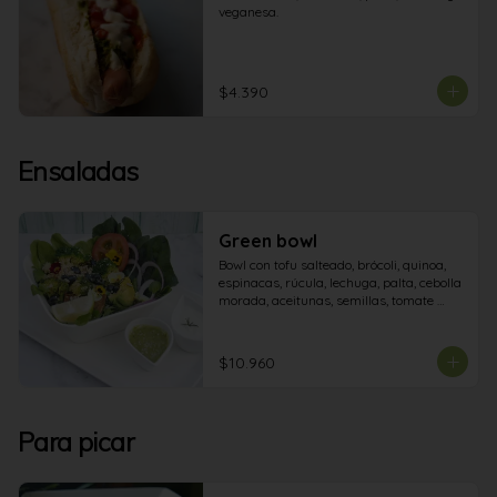
veganesa.
$4.390
Ensaladas
Green bowl
Bowl con tofu salteado, brócoli, quinoa, 
espinacas, rúcula, lechuga, palta, cebolla 
morada, aceitunas, semillas, tomate 
cherry y aderezos.
$10.960
Para picar