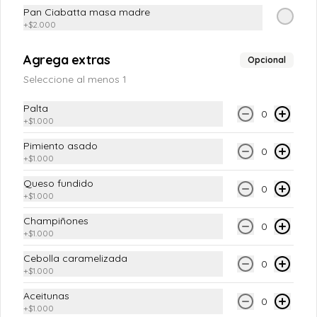
Pan Ciabatta masa madre
+
$2.000
Jugo natural
Agrega extras
Opcional
Seleccione al menos 1
Palta
0
+
$1.000
$4.650
Pimiento asado
0
+
$1.000
Kombucha Artesanal
Queso fundido
0
Kombucha artesanal Kombuchu 333 ml 

+
$1.000
- Jengibre

Champiñones
- Maracuyá

0
+
$1.000
- Clásica

- Hibiscus Frambuesa
$5.490
Cebolla caramelizada
0
+
$1.000
Aceitunas
Emporio Vegan
0
+
$1.000