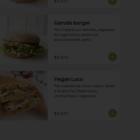
$9.320
Garuda burger
Pan integral con semillas, veganesa, 
lechuga fresca, seitán a la 
plancha,tomate, palta.
$8.500
Vegan Luco
Pan ciabatta de masa madre, Seitan 
a la plancha, Doble queso, 
Champiñones, Veganesa
$9.320