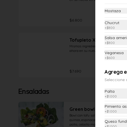
Mostaza
$6.800
Chucrut
+
$800
Salsa amer
Tofupleto XL
+
$800
Mismos ingredientes y sabor pero 
ahora en su nueva version XL
Veganesa
+
$600
$7.690
Agrega e
Seleccione 
Ensaladas
Palta
+
$1.000
Pimiento a
Green bowl
+
$1.000
Bowl con tofu salteado, brócoli, 
quinoa, espinacas, rúcula, lechuga, 
Queso fund
palta, cebolla morada, aceitunas, 
+
$1.000