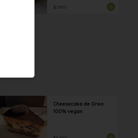
$7.900
Cheesecake de Oreo
100% vegan
$5.550