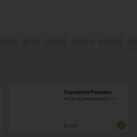
rguesas
Hot dog
Ensaladas
Para picar
Repostería
Par
Sopaipillas Pasadas
Porción de sopaipillas pasas x 3
$3.420