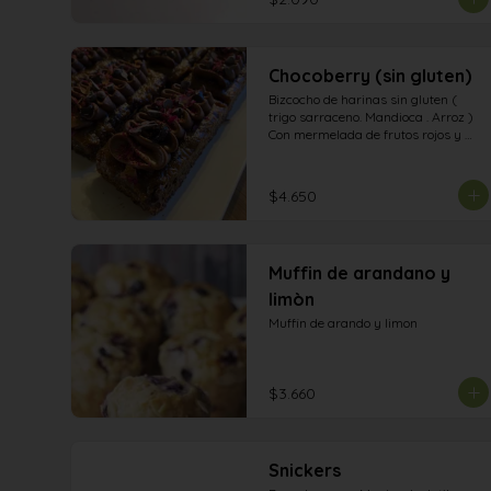
Chocoberry (sin gluten)
Bizcocho de harinas sin gluten ( 
trigo sarraceno. Mandioca . Arroz ) 
Con mermelada de frutos rojos y 
manjar de dátiles . Con ganashe de 
chocolate amargo Chíps de 
chocolate y pétalos de rosa.
$4.650
Muffin de arandano y
limòn
Muffin de arando y limon
$3.660
Snickers