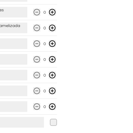
es
0
ramelizada
0
0
Arrollados de tofu y
0
verduras
3 arrollados de tofu y verduras + 
salsa de soya
0
$4.600
0
0
Porción papas fritas
Porción individual de papas fritas 
300 gm. 

Papitas naturales