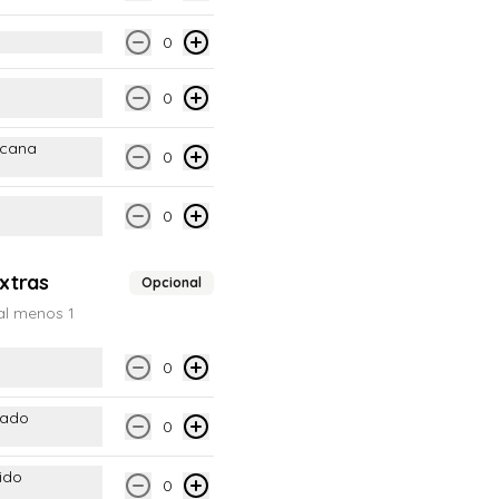
0
$4.490
0
icana
Veganpleto
0
Pan de mesa, salchicha, palta, 
tomate y veganesa.
0
xtras
$4.390
Opcional
al menos 1
0
sado
0
ido
0