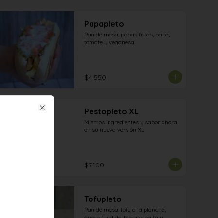
Papapleto
Pan de mesa, papas fritas, palta, 
tomate y veganesa
$4.550
Pestopleto XL
Close
Mismos ingredientes y sabor ahora 
en su nueva versión XL
$7.100
Tofupleto
Pan de mesa, tofu a la plancha, 
queso fundido, tomate, palta y 