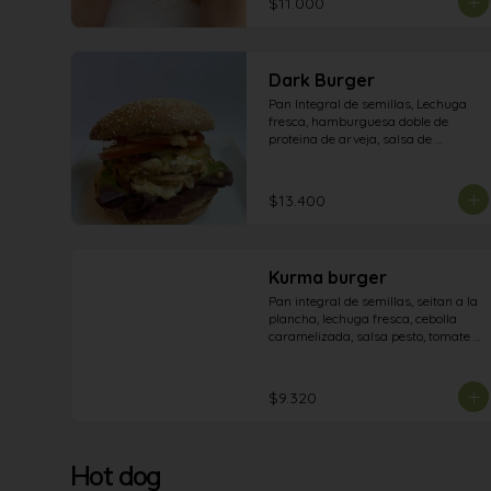
$11.000
Dark Burger
Pan Integral de semillas, Lechuga 
fresca, hamburguesa doble de 
proteina de arveja, salsa de 
pepinillos, tomate en rodajas, doble 
Vegan Cheese, cebolla morada y 
pepinillos frescos
$13.400
Kurma burger
Pan integral de semillas, seitan a la 
plancha, lechuga fresca, cebolla 
caramelizada, salsa pesto, tomate y 
veganesa.
$9.320
Hot dog