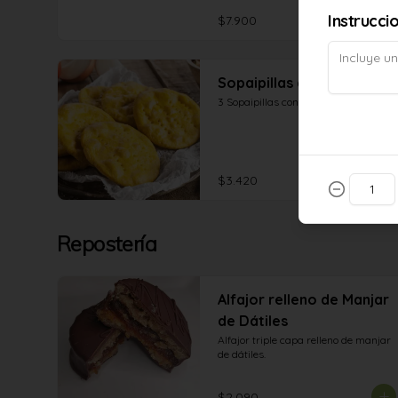
Instrucci
$7.900
Sopaipillas con pebre
3 Sopaipillas con pebre
$3.420
Repostería
Alfajor relleno de Manjar
de Dátiles
Alfajor triple capa relleno de manjar 
de dátiles.
$2.090