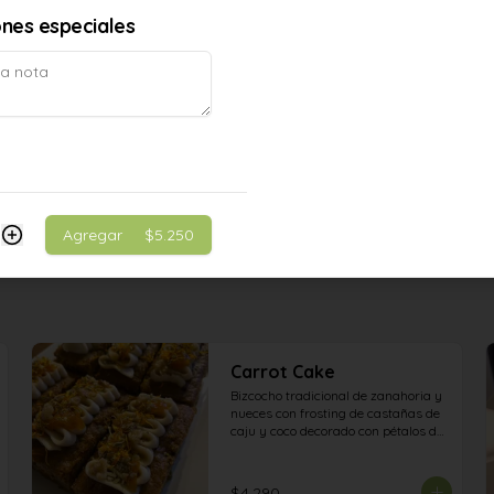
ones especiales
$4.890
Agregar
$5.250
Carrot Cake
Bizcocho tradicional de zanahoria y 
nueces con frosting de castañas de 
caju y coco decorado con pétalos de 
caléndula , semillas de zapallo y 
mermelada de naranja.
$4.290