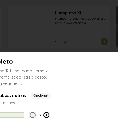
Lucopleto XL
Mismos ingredientes y sabor ahora 
en su nueva versión XL
$8.050
leto
Pestopleto
Pan de mesa,Tofu salteado, tomate, 
a,Tofu salteado, tomate,
cebolla caramelizada, salsa pesto, 
aceitunas y veganesa
ramelizada, salsa pesto,
 y veganesa
$5.250
alsas extras
Opcional
al menos 1
Seitánpleto
Pan de mesa, seitán a la plancha, 
0
tomate, palta y veganesa.