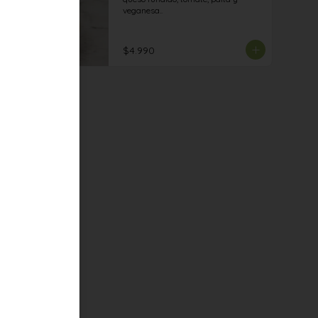
veganesa..
$4.990