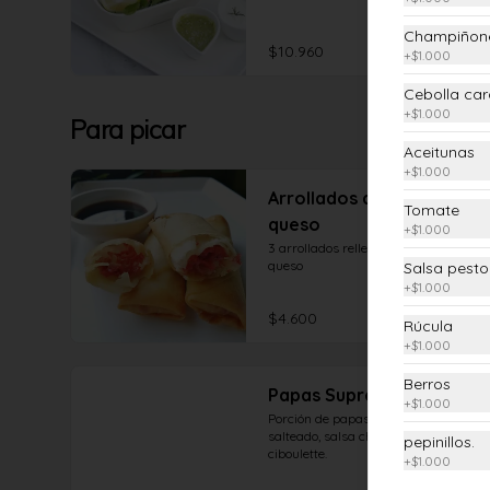
semillas, tomate cherry y aderezos.
Champiñon
$10.960
+
$1.000
Cebolla ca
+
$1.000
Para picar
Aceitunas
+
$1.000
Arrollados de jamón y
Tomate
queso
+
$1.000
3 arrollados rellenos de jamón y 
queso
Salsa pesto
+
$1.000
$4.600
Rúcula
+
$1.000
Berros
Papas Supremas
+
$1.000
Porción de papas fritas con seitan 
salteado, salsa cheddar vegan y 
pepinillos.
ciboulette.
+
$1.000