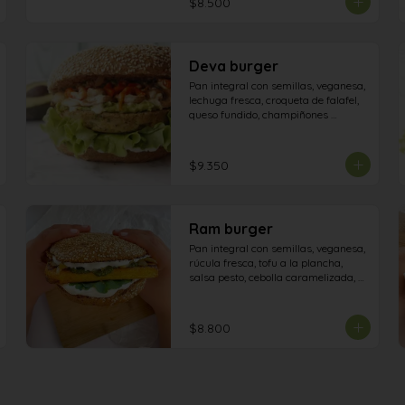
$8.500
Deva burger
Pan integral con semillas, veganesa, 
lechuga fresca, croqueta de falafel, 
queso fundido, champiñones 
salteados, pimiento asado, palta.
$9.350
Ram burger
Pan integral con semillas, veganesa,  
rúcula fresca, tofu a la plancha, 
salsa pesto, cebolla caramelizada, 
aceitunas.
$8.800