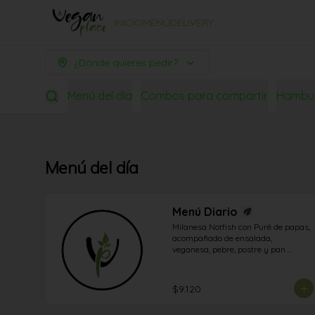
INICIO
MENÚ
DELIVERY
¿Dónde quieres pedir?
Menú del día
Combos para compartir
Hambu
Menú del día
Menú Diario
Milanesa Notfish con Puré de papas, 
acompañado de ensalada, 
veganesa, pebre, postre y pan 
integral.
$9.120