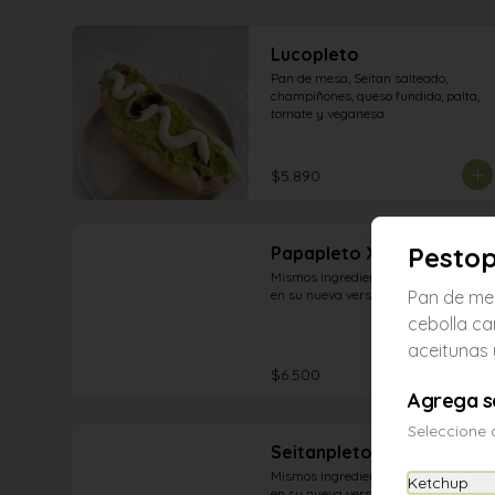
Lucopleto
Pan de mesa, Seitan salteado, 
champiñones, queso fundido, palta, 
tomate y veganesa
$5.890
Pestop
Papapleto XL
Mismos ingredientes y sabor ahora 
en su nueva version XL
Pan de mes
cebolla ca
aceitunas
$6.500
Agrega s
Seleccione 
Seitanpleto XL
Mismos ingredientes y sabor ahora 
Ketchup
en su nueva version XL