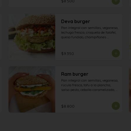
$8.500
Deva burger
Pan integral con semillas, veganesa, 
lechuga fresca, croqueta de falafel, 
queso fundido, champiñones 
salteados, pimiento asado, palta.
$9.350
Ram burger
Pan integral con semillas, veganesa,  
rúcula fresca, tofu a la plancha, 
salsa pesto, cebolla caramelizada, 
aceitunas.
$8.800