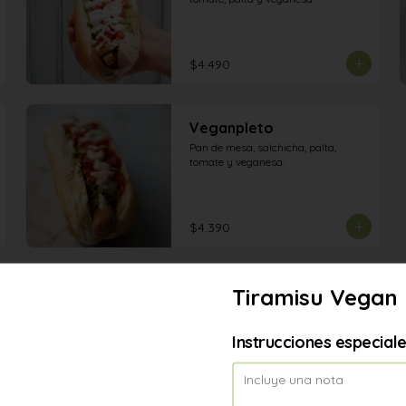
$4.490
Veganpleto
Pan de mesa, salchicha, palta, 
tomate y veganesa.
$4.390
Tiramisu Vegan
Instrucciones especial