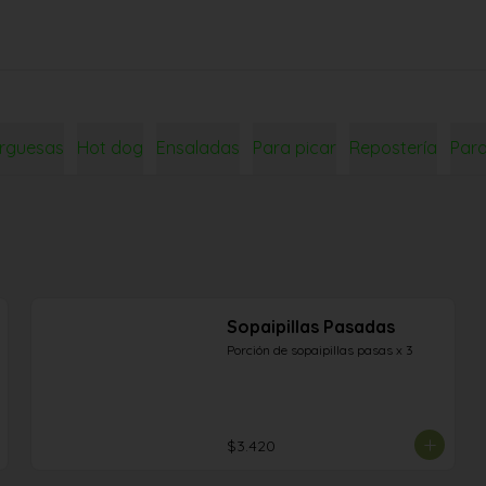
rguesas
Hot dog
Ensaladas
Para picar
Repostería
Par
Sopaipillas Pasadas
Porción de sopaipillas pasas x 3
$3.420