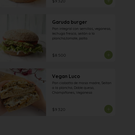
$9.320
Garuda burger
Pan integral con semillas, veganesa, 
lechuga fresca, seitán a la 
plancha,tomate, palta.
$8.500
Vegan Luco
Pan ciabatta de masa madre, Seitan 
a la plancha, Doble queso, 
Champiñones, Veganesa
$9.320