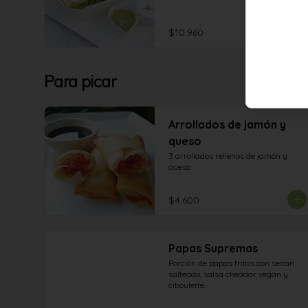
semillas, tomate cherry y aderezos.
$10.960
Para picar
Arrollados de jamón y
queso
3 arrollados rellenos de jamón y 
queso
$4.600
Papas Supremas
Porción de papas fritas con seitan 
salteado, salsa cheddar vegan y 
ciboulette.