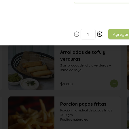
Agregar
Arrollados de tofu y
verduras
3 arrollados de tofu y verduras + 
salsa de soya
$4.600
Porción papas fritas
Porción individual de papas fritas 
300 gm. 

Papitas naturales