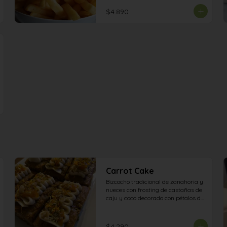
$4.890
Carrot Cake
Bizcocho tradicional de zanahoria y 
nueces con frosting de castañas de 
caju y coco decorado con pétalos de 
caléndula , semillas de zapallo y 
mermelada de naranja.
$4.290