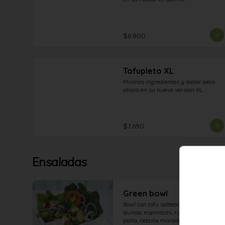
$6.800
Tofupleto XL
Mismos ingredientes y sabor pero 
ahora en su nueva version XL
$7.690
Ensaladas
Green bowl
Bowl con tofu salteado, brócoli, 
quinoa, espinacas, rúcula, lechuga, 
palta, cebolla morada, aceitunas, 