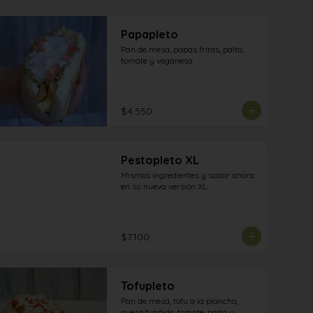
Papapleto
Pan de mesa, papas fritas, palta, 
tomate y veganesa
$4.550
Pestopleto XL
Mismos ingredientes y sabor ahora 
en su nueva versión XL
$7.100
Tofupleto
Pan de mesa, tofu a la plancha, 
queso fundido, tomate, palta y 