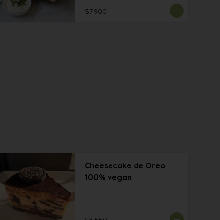
$7.900
Cheesecake de Oreo
100% vegan
$5.550