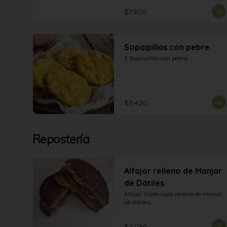
$7.900
Sopaipillas con pebre
3 Sopaipillas con pebre
$3.420
Repostería
Alfajor relleno de Manjar
de Dátiles
Alfajor triple capa relleno de manjar 
de dátiles.
$2.090