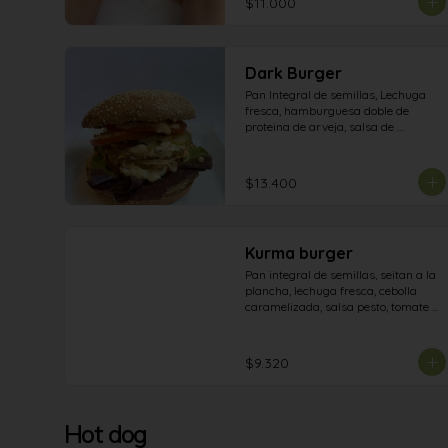
$11.000
Dark Burger
Pan Integral de semillas, Lechuga 
fresca, hamburguesa doble de 
proteina de arveja, salsa de 
pepinillos, tomate en rodajas, doble 
Vegan Cheese, cebolla morada y 
pepinillos frescos
$13.400
Kurma burger
Pan integral de semillas, seitan a la 
plancha, lechuga fresca, cebolla 
caramelizada, salsa pesto, tomate y 
veganesa.
$9.320
Hot dog