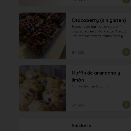
Chocoberry (sin gluten)
Bizcocho de harinas sin gluten ( 
trigo sarraceno. Mandioca . Arroz ) 
Con mermelada de frutos rojos y 
manjar de dátiles . Con ganashe de 
chocolate amargo Chíps de 
chocolate y pétalos de rosa.
$4.650
Muffin de arandano y
limòn
Muffin de arando y limon
$3.660
Snickers