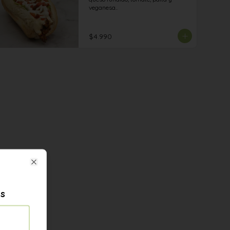
veganesa..
$4.990
Close
es